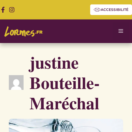
Aller
ACCESSIBILITÉ
au
contenu
Me
justine
Bouteille-
Maréchal