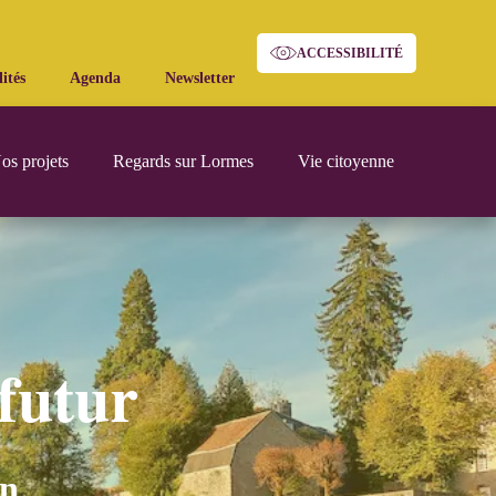
ACCESSIBILITÉ
ités
Agenda
Newsletter
os projets
Regards sur Lormes
Vie citoyenne
 futur
in