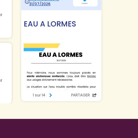
ur
ur