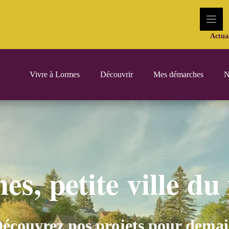
Actual
Vivre à Lormes
Découvrir
Mes démarches
N
s, petite ville du
écouvrez nos projets pour dema