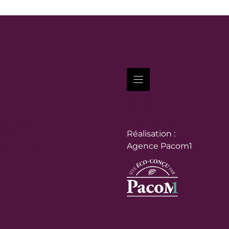
 à Lormes
Actualités
vrir
Agenda
démarches
Recrutement
rojets
Réalisation :
ds sur Lormes
Agence Pacom1
itoyenne