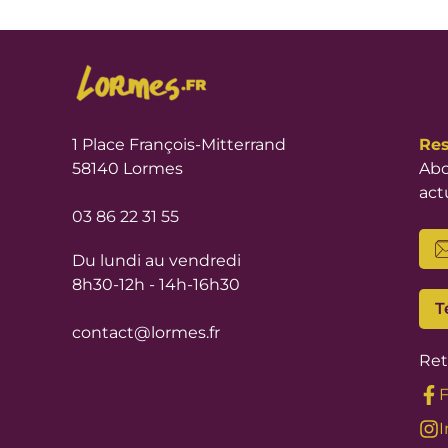
1 Place François-Mitterrand
Res
58140 Lormes
Abo
act
03 86 22 31 55
Du lundi au vendredi
8h30-12h - 14h-16h30
T
contact@lormes.fr
Ret
I