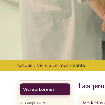
Accueil
»
Vivre à Lormes
»
Santé
Les pro
Vivre à Lormes
Médecins g
Campus rural