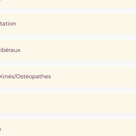
tation
libéraux
Kinés/Ostéopathes
e