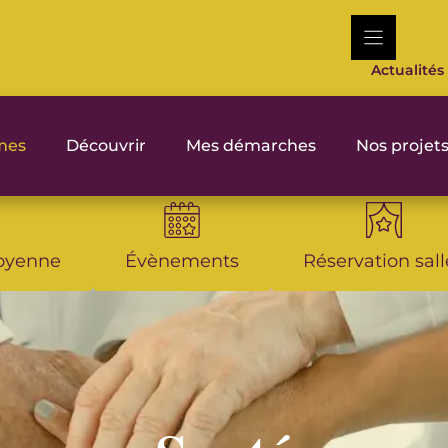
Actualités
rmes
Découvrir
Mes démarches
Nos projet
toyenne
Évènements
Réservation sall