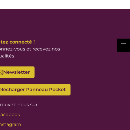
tez connecté !
nnez-vous et recevez nos
Vivre
ualités
Décou
Mes 
Newsletter
Nos p
Regar
élécharger Panneau Pocket
Vie c
rouvez-nous sur :
Facebook
nstagram