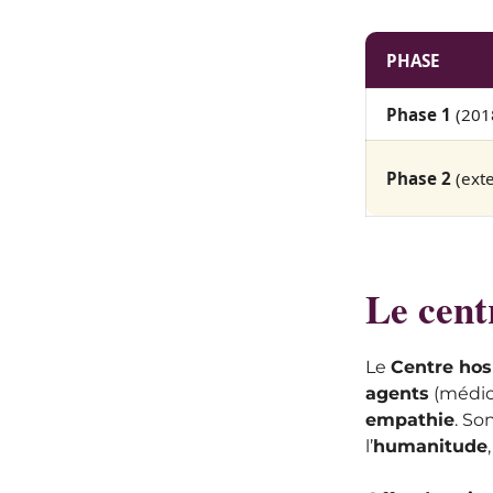
PHASE
Phase 1
(201
Phase 2
(exte
Le cent
Le
Centre hos
agents
(médica
empathie
. So
l’
humanitude