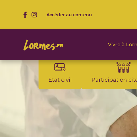
Aller
au
Accéder au contenu
contenu
Vivre à Lo
État civil
Participation ci