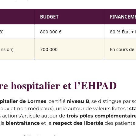
BUDGET
FINANCEM
8)
800 000 €
80 % État +
nsion)
700 000
En cours de
re hospitalier et l’EHPAD
pitalier de Lormes
, certifié
niveau B
, se distingue par 
ux et non médicaux), unie autour de valeurs fortes :
st
n action s’articule autour de
trois pôles complémentair
, la
bientraitance
et le
respect des libertés
des patients 