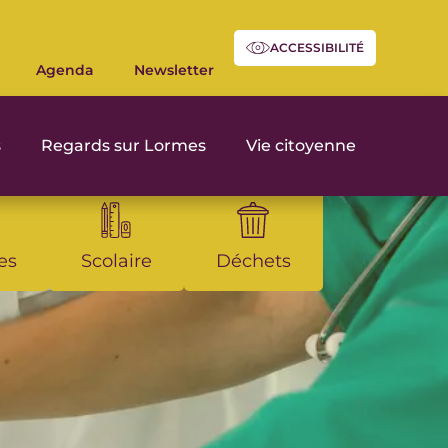
ACCESSIBILITÉ
Agenda
Newsletter
s
Regards sur Lormes
Vie citoyenne
es
Scolaire
Déchets