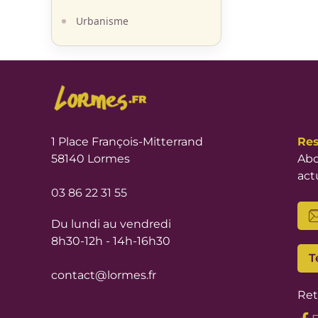
Urbanisme
1 Place François-Mitterrand
Res
58140 Lormes
Abo
act
03 86 22 31 55
Du lundi au vendredi
8h30-12h - 14h-16h30
T
contact@lormes.fr
Ret