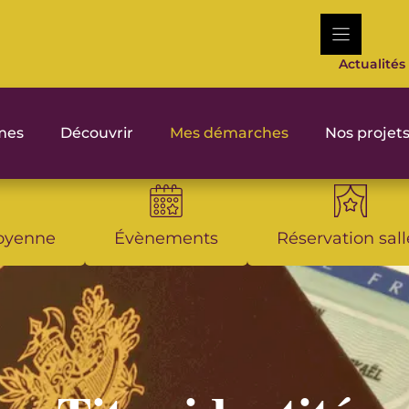
Actualités
rmes
Découvrir
Mes démarches
Nos projet
toyenne
Évènements
Réservation sall