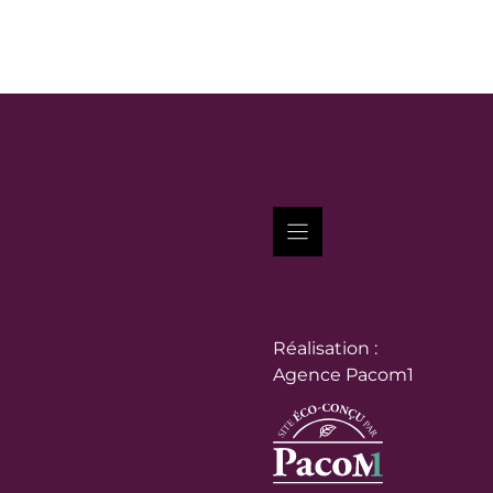
 à Lormes
Actualités
vrir
Agenda
démarches
Recrutement
rojets
Réalisation :
ds sur Lormes
Agence Pacom1
itoyenne