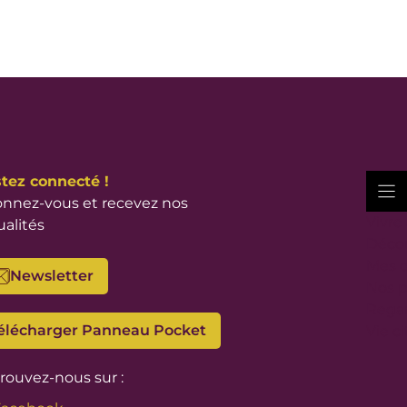
tez connecté !
nnez-vous et recevez nos
Vivre
ualités
Décou
Mes 
Newsletter
Nos p
Regar
élécharger Panneau Pocket
Vie c
rouvez-nous sur :