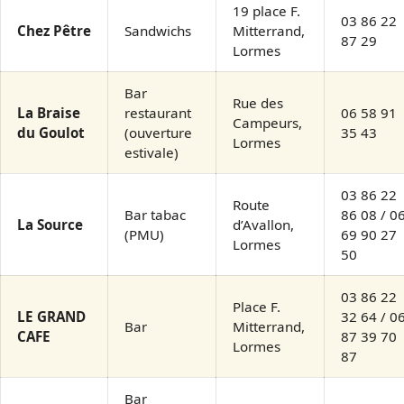
19 place F.
03 86 22
Chez Pêtre
Sandwichs
Mitterrand,
87 29
Lormes
Bar
Rue des
La Braise
restaurant
06 58 91
Campeurs,
du Goulot
(ouverture
35 43
Lormes
estivale)
03 86 22
Route
Bar tabac
86 08 / 0
La Source
d’Avallon,
(PMU)
69 90 27
Lormes
50
03 86 22
Place F.
LE GRAND
32 64 / 0
Bar
Mitterrand,
CAFE
87 39 70
Lormes
87
Bar