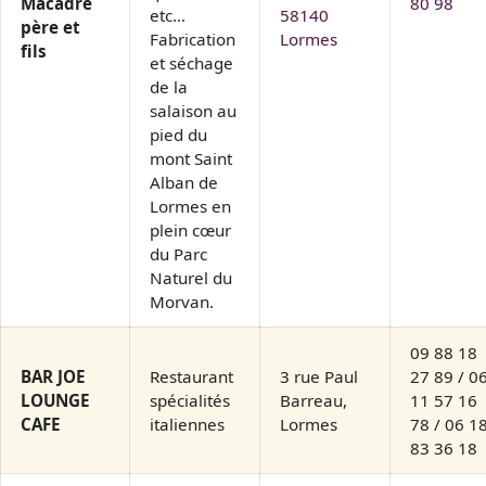
Macadré
80 98
etc…
58140
père et
Fabrication
Lormes
fils
et séchage
de la
salaison au
pied du
mont Saint
Alban de
Lormes en
plein cœur
du Parc
Naturel du
Morvan.
09 88 18
BAR JOE
Restaurant
3 rue Paul
27 89 / 0
LOUNGE
spécialités
Barreau,
11 57 16
CAFE
italiennes
Lormes
78 / 06 1
83 36 18