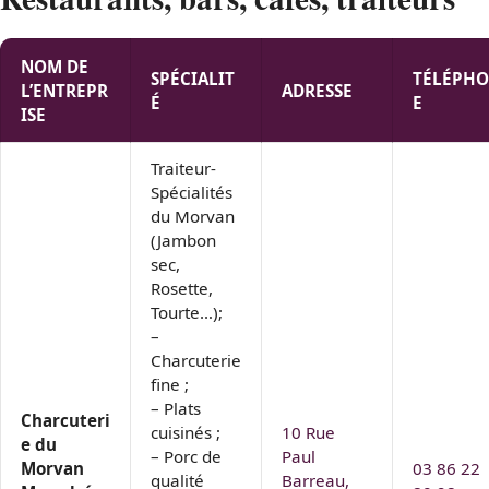
NOM DE
SPÉCIALIT
TÉLÉPH
L’ENTREPR
ADRESSE
É
E
ISE
Traiteur-
Spécialités
du Morvan
(Jambon
sec,
Rosette,
Tourte…);
–
Charcuterie
fine ;
– Plats
Charcuteri
cuisinés ;
10 Rue
e du
– Porc de
Paul
Morvan
03 86 22
qualité
Barreau,