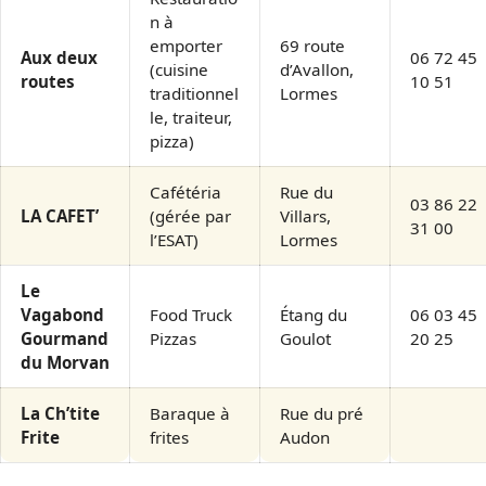
n à
emporter
69 route
Aux deux
06 72 45
(cuisine
d’Avallon,
routes
10 51
traditionnel
Lormes
le, traiteur,
pizza)
Cafétéria
Rue du
03 86 22
LA CAFET’
(gérée par
Villars,
31 00
l’ESAT)
Lormes
Le
Vagabond
Food Truck
Étang du
06 03 45
Gourmand
Pizzas
Goulot
20 25
du Morvan
La Ch’tite
Baraque à
Rue du pré
Frite
frites
Audon