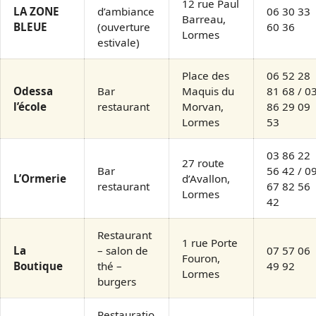
12 rue Paul
LA ZONE
d’ambiance
06 30 33
Barreau,
BLEUE
(ouverture
60 36
Lormes
estivale)
Place des
06 52 28
Odessa
Bar
Maquis du
81 68 / 0
l’école
restaurant
Morvan,
86 29 09
Lormes
53
03 86 22
27 route
Bar
56 42 / 0
L’Ormerie
d’Avallon,
restaurant
67 82 56
Lormes
42
Restaurant
1 rue Porte
La
– salon de
07 57 06
Fouron,
Boutique
thé –
49 92
Lormes
burgers
Restauratio