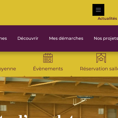
Actualités
rmes
Découvrir
Mes démarches
Nos projet
toyenne
Évènements
Réservation sall