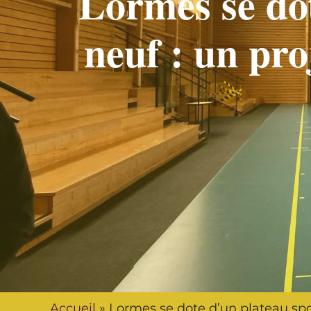
Lormes se dot
neuf : un pro
Accueil
»
Lormes se dote d’un plateau sport