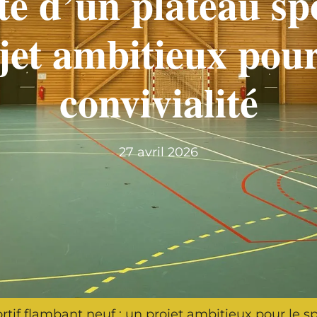
e d’un plateau sp
jet ambitieux pour 
convivialité
27 avril 2026
if flambant neuf : un projet ambitieux pour le spo