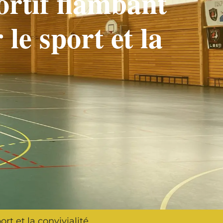
ortif flambant
le sport et la
rt et la convivialité