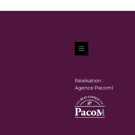
 à Lormes
Actualités
vrir
Agenda
démarches
Recrutement
rojets
Réalisation :
ds sur Lormes
Agence Pacom1
itoyenne