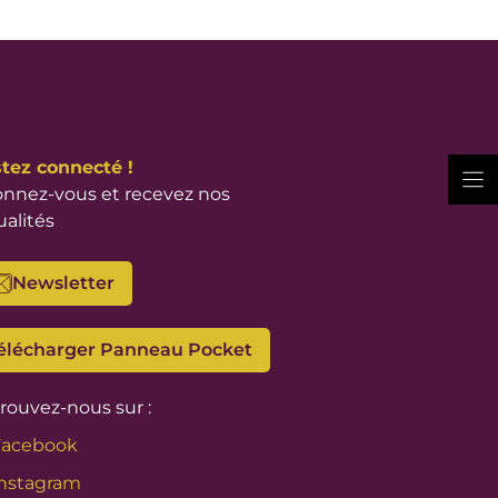
tez connecté !
nnez-vous et recevez nos
Vivre
ualités
Décou
Mes 
Newsletter
Nos p
Regar
élécharger Panneau Pocket
Vie c
rouvez-nous sur :
Facebook
nstagram