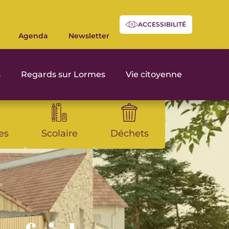
ACCESSIBILITÉ
Agenda
Newsletter
s
Regards sur Lormes
Vie citoyenne
es
Scolaire
Déchets