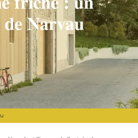
e friche : un
e de Narvau
au