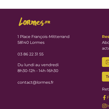
1 Place François-Mitterrand
Res
58140 Lormes
Abo
act
03 86 22 31 55
Du lundi au vendredi
8h30-12h - 14h-16h30
T
contact@lormes.fr
Ret
I